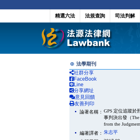
精選六法
法規查詢
司法判解
法學期刊
社群分享
FaceBook
Line
分享網址
意見回饋
友善列印
GPS 定位追蹤於
論著名稱：
事判決出發（The Use of
from the Judgmem
朱志平
編著譯者：