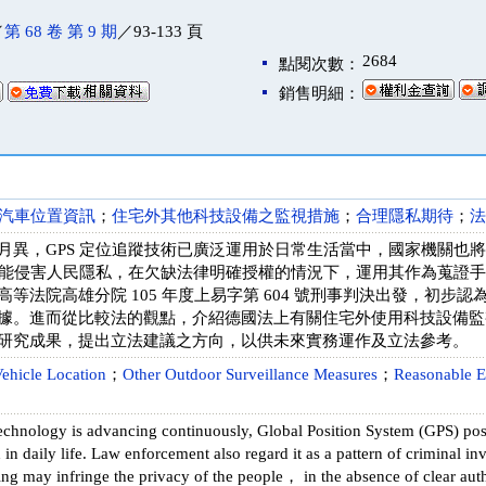
／
第 68 卷 第 9 期
／93-133 頁
2684
點閱次數：
銷售明細：
汽車位置資訊
；
住宅外其他科技設備之監視措施
；
合理隱私期待
；
法
月異，GPS 定位追蹤技術已廣泛運用於日常生活當中，國家機關也
蹤可能侵害人民隱私，在欠缺法律明確授權的情況下，運用其作為蒐證
等法院高雄分院 105 年度上易字第 604 號刑事判決出發，初步認為
據。進而從比較法的觀點，介紹德國法上有關住宅外使用科技設備監
研究成果，提出立法建議之方向，以供未來實務運作及立法參考。
ehicle Location
；
Other Outdoor Surveillance Measures
；
Reasonable E
technology is advancing continuously, Global Position System (GPS) pos
in daily life. Law enforcement also regard it as a pattern of criminal i
ing may infringe the privacy of the people， in the absence of clear autho