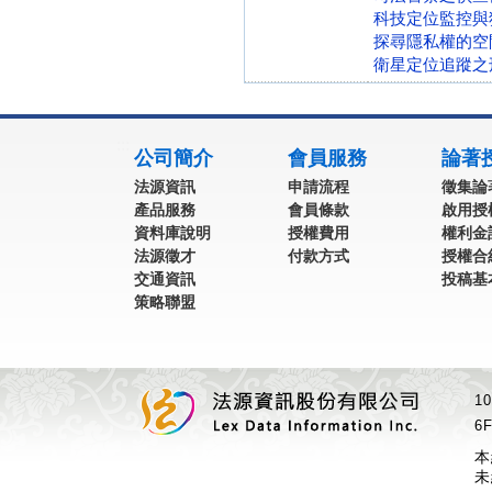
科技定位監控與
探尋隱私權的空
衛星定位追蹤之刑
:::
公司簡介
會員服務
論著
法源資訊
申請流程
徵集論
產品服務
會員條款
啟用授
資料庫說明
授權費用
權利金
法源徵才
付款方式
授權合
交通資訊
投稿基
策略聯盟
1
6F
本
未