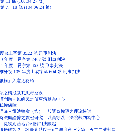
1 條 (100.04.27 版)
、18 條 (104.06.24 版)
年度台上字第 3522 號 刑事判決
0 年度上易字第 2407 號 刑事判決
4 年度上易字第 352 號 刑事判決
院 105 年度上易字第 604 號 刑事判決
訊權」入憲之芻議
系之構成及其思考層次
權問題－以線民之偵查活動為中心
私權保障
理論－司法警察（官）一般調查權限之理論檢討
為法庭證據之實證研究－以高等以上法院裁判為中心
－從幾則基地台相關判決談起
概括條款？－評最高法院一○二年度台上字第三五二二號判決