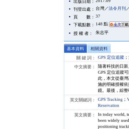
2017.09
出版日期：
台灣／
法令月刊
刊登出處：
37
頁 數：
148 點
下載點數：
朱志平
授 權 者：
基本資料
相關資料
GPS 定位追蹤
；
關 鍵 詞：
隨著科技的日新
中文摘要：
GPS 定位追
此，本文從臺灣高
施的明確授權依
鏡。最後，綜整
GPS Tracking
；
V
英文關鍵詞：
Reservation
In today world, 
英文摘要：
been widely used 
positioning track