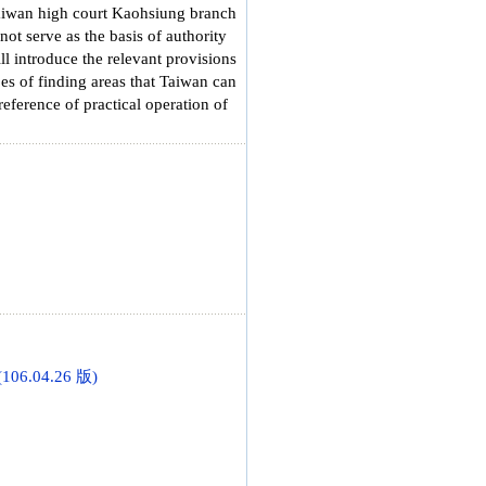
he Taiwan high court Kaohsiung branch
ot serve as the basis of authority
ill introduce the relevant provisions
s of finding areas that Taiwan can
 reference of practical operation of
6.04.26 版)