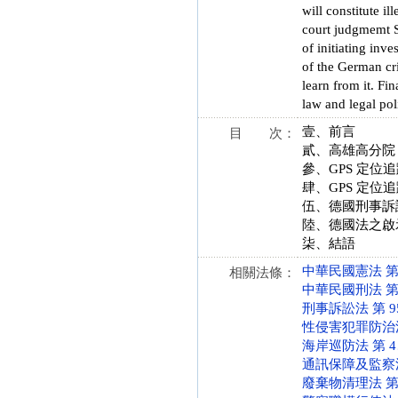
will constitute i
court judgmemt Sh
of initiating inve
of the German cr
learn from it. Fin
law and legal poli
壹、前言
目 次：
貳、高雄高分院 
參、GPS 定
肆、GPS 定
伍、德國刑事訴
陸、德國法之啟
柒、結語
中華民國憲法 第 10
相關法條：
中華民國刑法 第 13
刑事訴訟法 第 95、
性侵害犯罪防治法 第 
海岸巡防法 第 4、1
通訊保障及監察法 第 
廢棄物清理法 第 31