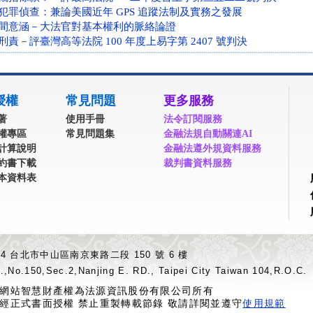
犯罪偵查：兼論美國近年 GPS 追蹤法制及實務之發展
間意涵－大法官對基本權利的脈絡論證
責－評臺灣高等法院 100 年度上易字第 2407 號判決
授權
常見問題
更多服務
著
使用手冊
法令訂閱服務
權專區
常見問題集
金融法規自動關連AI
計算說明
金融法遵外規資料服務
約書下載
裁判書資料服務
本資料表
04 台北市中山區南京東路二段 150 號 6 樓
.,No.150,Sec.2,Nanjing E. RD., Taipei City Taiwan 104,R.O.C.
網站智慧財產權為法源資訊股份有限公司所有
經正式書面授權 禁止重製轉載節錄 敬請詳閱並遵守
使用規範