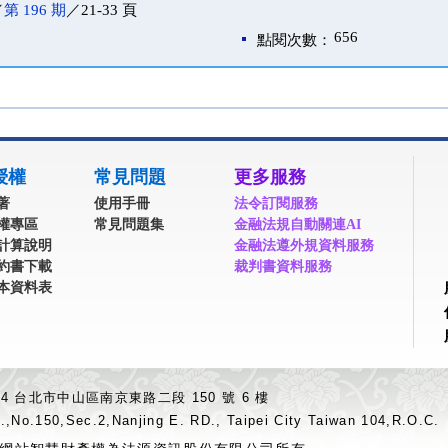
／
第 196 期
／21-33 頁
656
點閱次數：
授權
常見問題
更多服務
著
使用手冊
法令訂閱服務
權專區
常見問題集
金融法規自動關連AI
計算說明
金融法遵外規資料服務
約書下載
裁判書資料服務
本資料表
04 台北市中山區南京東路二段 150 號 6 樓
.,No.150,Sec.2,Nanjing E. RD., Taipei City Taiwan 104,R.O.C.