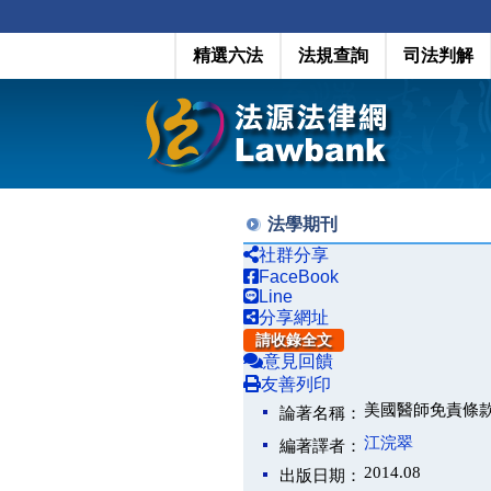
精選六法
法規查詢
司法判解
法學期刊
社群分享
FaceBook
Line
分享網址
請收錄全文
意見回饋
友善列印
美國醫師免責條
論著名稱：
江浣翠
編著譯者：
2014.08
出版日期：