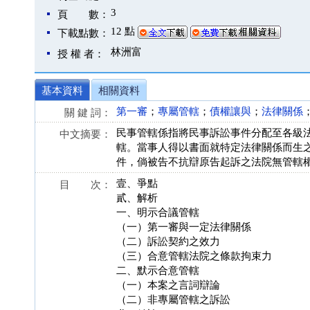
3
頁 數：
12 點
下載點數：
林洲富
授 權 者：
基本資料
相關資料
第一審
；
專屬管轄
；
債權讓與
；
法律關係
關 鍵 詞：
民事管轄係指將民事訴訟事件分配至各級
中文摘要：
轄。當事人得以書面就特定法律關係而生
件，倘被告不抗辯原告起訴之法院無管轄
壹、爭點
目 次：
貳、解析
一、明示合議管轄
（一）第一審與一定法律關係
（二）訴訟契約之效力
（三）合意管轄法院之條款拘束力
二、默示合意管轄
（一）本案之言詞辯論
（二）非專屬管轄之訴訟