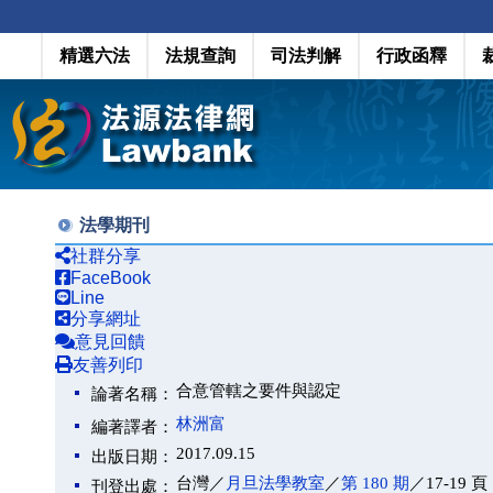
精選六法
法規查詢
司法判解
行政函釋
法學期刊
社群分享
FaceBook
Line
分享網址
意見回饋
友善列印
合意管轄之要件與認定
論著名稱：
林洲富
編著譯者：
2017.09.15
出版日期：
台灣／
月旦法學教室
／
第 180 期
／17-19 頁
刊登出處：