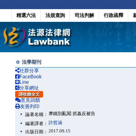
精選六法
法規查詢
司法判解
行政函釋
法學期刊
社群分享
FaceBook
Line
分享網址
請收錄全文
意見回饋
友善列印
摩鐵別亂闖 抓姦反被告
論著名稱：
許哲涵
編著譯者：
2017.09.15
出版日期：