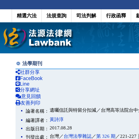
精選六法
法規查詢
司法判解
行政函釋
法學期刊
社群分享
FaceBook
Line
分享網址
意見回饋
友善列印
遺囑信託與特留分扣減／台灣高等法院台中分院
論著名稱：
黃詩淳
編著譯者：
2017.08.28
出版日期：
台灣／
台灣法學雜誌
／
第 326 期
／221-227
刊登出處：