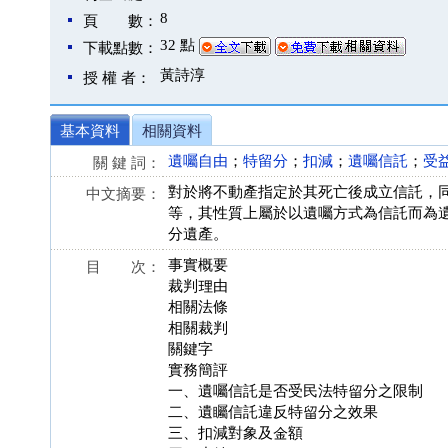
8
頁 數：
32 點
下載點數：
黃詩淳
授 權 者：
基本資料
相關資料
遺囑自由
；
特留分
；
扣減
；
遺囑信託
；
受
關 鍵 詞：
對於將不動產指定於其死亡後成立信託，
中文摘要：
等，其性質上屬於以遺囑方式為信託而為
分遺產。
事實概要
目 次：
裁判理由
相關法條
相關裁判
關鍵字
實務簡評
一、遺囑信託是否受民法特留分之限制
二、遺矚信託違反特留分之效果
三、扣減對象及金額