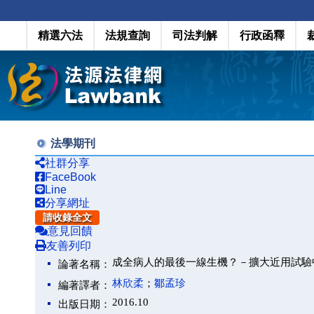
精選六法
法規查詢
司法判解
行政函釋
法學期刊
社群分享
FaceBook
Line
分享網址
請收錄全文
意見回饋
友善列印
成全病人的最後一線生機？－擴大近用試驗
論著名稱：
林欣柔
；
鄒孟珍
編著譯者：
2016.10
出版日期：