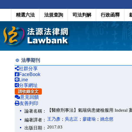
精選六法
法規查詢
司法判解
行政函釋
法學期刊
社群分享
FaceBook
Line
分享網址
請收錄全文
意見回饋
友善列印
【醫療刑事法】氣喘病患健檢服用 Inderal
論著名稱：
王乃彥
；
吳志正
；
廖建瑜
；
姚念慈
編著譯者：
2017.03
出版日期：