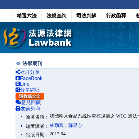
精選六法
法規查詢
司法判解
行政函釋
法學期刊
社群分享
FaceBook
Line
分享網址
請收錄全文
意見回饋
友善列印
我國輸入食品系統性查核規範之 WTO 適法
論著名稱：
林勤富
；
蘇昱心
編著譯者：
2017.04
出版日期：