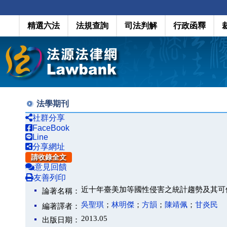
精選六法
法規查詢
司法判解
行政函釋
法學期刊
社群分享
FaceBook
Line
分享網址
請收錄全文
意見回饋
友善列印
近十年臺美加等國性侵害之統計趨勢及其可
論著名稱：
吳聖琪
；
林明傑
；
方韻
；
陳靖佩
；
甘炎民
編著譯者：
2013.05
出版日期：