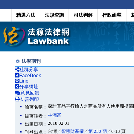
精選六法
法規查詢
司法判解
行政函釋
法學期刊
社群分享
FaceBook
Line
分享網址
意見回饋
友善列印
探討真品平行輸入之商品所有人使用商標範
論著名稱：
林洲富
編著譯者：
2018.02.01
出版日期：
台灣／
智慧財產權
／
第 230 期
／6-13 頁
刊登出處：