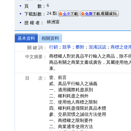
6
頁 數：
24 點
下載點數：
林洲富
授 權 者：
基本資料
相關資料
行銷
；
競爭
；
攀附
；
混淆誤認
；
商標之使
關 鍵 詞：
商標權人對於真品平行輸入之商品，除不
中文摘要：
商品有關之商業文書或廣告，其屬使用他
束。
壹、前言
目 次：
貳、真品平行輸入之涵義
一、適用國際耗盡原則
二、權利耗盡之例外
三、使用他人商標之限制
四、權利耗盡僅限於真品本體
參、交易習慣之誠信方法使用
一、商標權之限制要件
二、商業通常使用方法