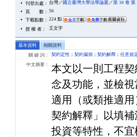
台灣／
國立臺灣大學法學論叢
／
第 38 卷 第 
刊登出處：
56
頁 數：
224 點
下載點數：
王文宇
授 權 者：
基本資料
相關資料
契約定性
；
契約漏洞
；
契約解釋
；
任意規
關 鍵 詞：
中文摘要：
本文以一則工程契
念及功能，並檢視
適用（或類推適用
契約解釋」以填補
投資等特性，不宜