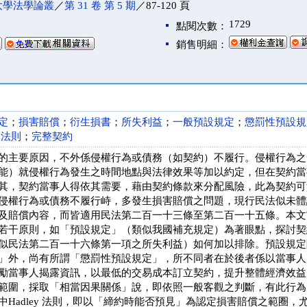
大學法學論叢
／
第 31 卷 第 5 期
／87-120 頁
1729
點閱次數：
銷售明細：
定
；
損害賠償
；
衍生損書
；
所失利益
；
一般預設規定
；
懲罰性預設規
y 法則
；
完整契約
的主要原因，不外係侵權行為或債務（如契約）不履行。侵權行為之
能）就侵權行為發生之時間地點與法律效果等加以約定，但在契約當
其，契約當事人得依其需要，藉由契約條款來分配風險，此為契約可
侵權行為或債務不履行峙，多發生損害賠償之問題，現行民法似未體
及賠償內容，而皆適用民法第二百一十三條至第二百一十五條。本文
若干原則，如「預設規定」（類似我國補充規定）為著眼點，探討契
似民法第二百一十六條第一項之所失利益）如何加以排除。預設規定
」外，尚有所謂「懲罰性預設規定」，所不同者在於後者係以當事人
勵當事人揭露資訊，以最低的交易成本訂立契約，提升整體經濟效益
範圍，採取「相當因果關係」說，即依照一般客觀之判斷，有此行為
中Hadley 法則，即以「締約時能否預見」為認定損害賠償之範圈