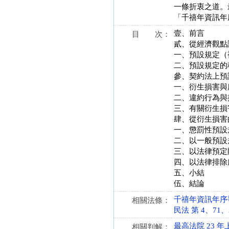
一條折衷之道。
「千禧年資訊年
壹、前言
目 次：
貳、從經濟觀點
一、預設規定（
二、預設規定的
參、契約法上預
一、衍生損害與
二、違約行為與
三、有關衍生損
肆、從衍生損害
一、懲罰性預設
二、以一般預設
三、以法律預定
四、以法律排除
五、小結
伍、結論
千禧年資訊年序爭議處
相關法條：
民法 第 4、71、2
最高法院 23 年
相關判解：