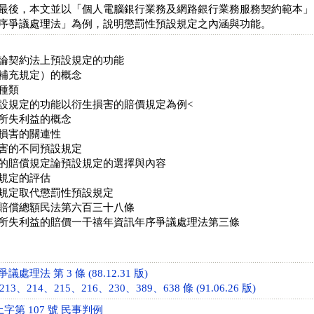
最後，本文並以「個人電腦銀行業務及網路銀行業務服務契約範本」
序爭議處理法」為例，說明懲罰性預設規定之內涵與功能。
論契約法上預設規定的功能
補充規定）的概念
種類
設規定的功能以衍生損害的賠價規定為例<
所失利益的概念
損害的關連性
害的不同預設規定
的賠償規定論預設規定的選擇與內容
規定的評估
規定取代懲罰性預設規定
賠償總額民法第六百三十八條
所失利益的賠價一干禧年資訊年序爭議處理法第三條
理法 第 3 條 (88.12.31 版)
13、214、215、216、230、389、638 條 (91.06.26 版)
上字第 107 號 民事判例