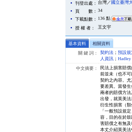
台灣／
國立臺灣
刊登出處：
34
頁 數：
136 點
下載點數：
王文宇
授 權 者：
基本資料
相關資料
契約法
；
預設規
關 鍵 詞：
人資訊
；
Hadle
民法上損害賠償
中文摘要：
前並未（也不可
契約之內容。尤
要差異。當發生
兩者的賠償方法
出發，就英美法
衍生性損害（類
「一般預設規定
容，目的在於鼓
害賠償之有無及
本丈介紹英美法