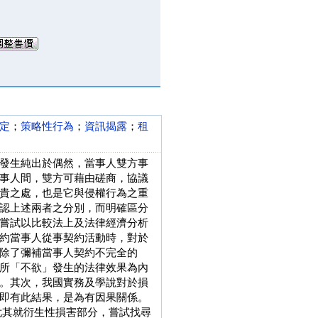
定
；
策略性行為
；
資訊揭露
；
租
發生純出於偶然，當事人雙方事
事人間，雙方可藉由磋商，協議
貴之處，也是它與侵權行為之重
認上述兩者之分別，而明確區分
嘗試以比較法上及法律經濟分析
約當事人從事契約活動時，對於
除了彌補當事人契約不完全的
所「不欲」發生的法律效果為內
。其次，我國實務及學說對於損
即有此結果，是為有因果關係。
，尤其就衍生性損害部分，嘗試找尋