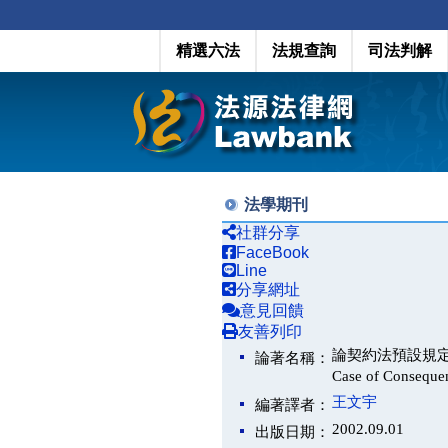
精選六法
法規查詢
司法判解
法學期刊
社群分享
FaceBook
Line
分享網址
意見回饋
友善列印
論契約法預設規定的功能：
論著名稱：
Case of Conseque
王文宇
編著譯者：
2002.09.01
出版日期：