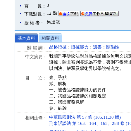
3
頁 數：
12 點
下載點數：
吳巡龍
授 權 者：
基本資料
相關資料
品格證據
；
證據能力
；
遺書
；
關聯性
關 鍵 詞：
我國刑事訴訟法對於品格證據並無明文規定，
中文摘要：
證據，除非審判長認為不當，否則不得禁
以判決、解釋及學術界以學說補充之。
壹、爭點
目 次：
貳、解析
一、被告品格證據能力的要件
二、我國品格證據的相關規定
三、我國實務見解
參、結論
中華民國刑法 第 57 條 (105.11.30 版)
相關法條：
刑事訴訟法 第 163、164、165、288 條 (106