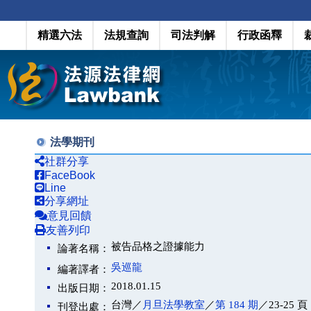
精選六法
法規查詢
司法判解
行政函釋
法學期刊
社群分享
FaceBook
Line
分享網址
意見回饋
友善列印
被告品格之證據能力
論著名稱：
吳巡龍
編著譯者：
2018.01.15
出版日期：
台灣／
月旦法學教室
／
第 184 期
／23-25 頁
刊登出處：