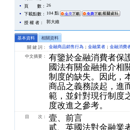
26
頁 數：
104 點
下載點數：
郭大維
授 權 者：
基本資料
相關資料
金融商品銷售行為
；
金融業者
；
金融消費
關 鍵 詞：
有鑒於金融消費者保
中文摘要：
國法有關金融推介相
制度的缺失。因此，
商品之義務談起，進
範，並針對現行制度
度改進之參考。
壹、前言
目 次：
貳、英國法對金融業