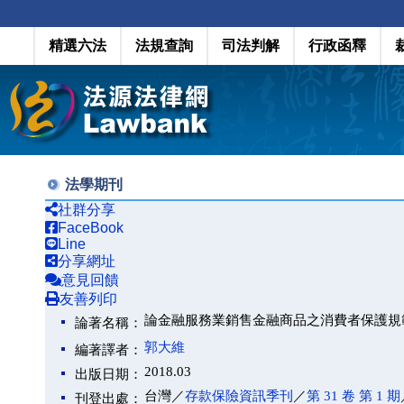
精選六法
法規查詢
司法判解
行政函釋
法學期刊
社群分享
FaceBook
Line
分享網址
意見回饋
友善列印
論金融服務業銷售金融商品之消費者保護規
論著名稱：
郭大維
編著譯者：
2018.03
出版日期：
台灣／
存款保險資訊季刊
／
第 31 卷 第 1 期
刊登出處：