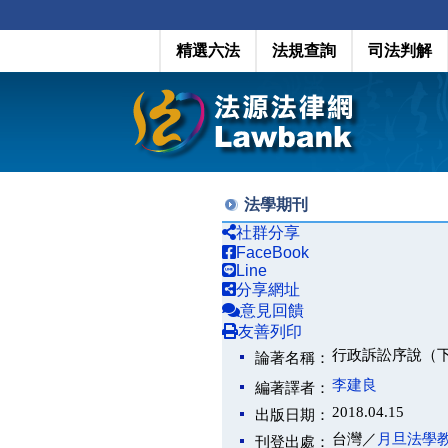
精選六法
法規查詢
司法判解
法學期刊
社群分享
FaceBook
Line
分享網址
意見回饋
友善列印
行政訴訟序說（
論著名稱：
李建良
編著譯者：
2018.04.15
出版日期：
台灣／
月旦法學
刊登出處：