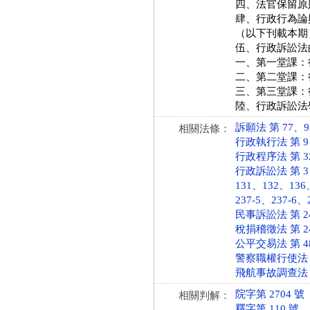
四、法官保留原
肆、行政行為論
（以下刊載本期
伍、行政訴訟法
一、第一堂課：
二、第二堂課：
三、第三堂課：
陸、行政訴訟法
訴願法 第 77、93 
相關法條：
行政執行法 第 9 條 
行政程序法 第 32、
行政訴訟法 第 3、
131、132、136
237-5、237-6、
民事訴訟法 第 247 
稅捐稽徵法 第 24 條
公平交易法 第 48 條
警察職權行使法 第 2
飛航事故調查法 第 3
院字第 2704 號
相關判解：
釋字第 110 號