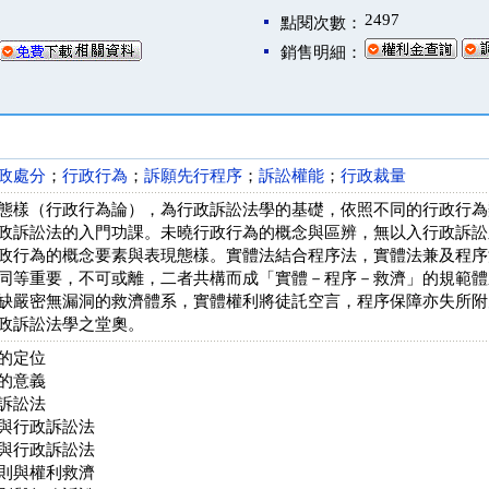
2497
點閱次數：
銷售明細：
政處分
；
行政行為
；
訴願先行程序
；
訴訟權能
；
行政裁量
態樣（行政行為論），為行政訴訟法學的基礎，依照不同的行政行為
政訴訟法的入門功課。未曉行政行為的概念與區辨，無以入行政訴訟
政行為的概念要素與表現態樣。實體法結合程序法，實體法兼及程序
同等重要，不可或離，二者共構而成「實體－程序－救濟」的規範體
缺嚴密無漏洞的救濟體系，實體權利將徒託空言，程序保障亦失所附
政訴訟法學之堂奧。
的定位
的意義
訴訟法
與行政訴訟法
與行政訴訟法
則與權利救濟