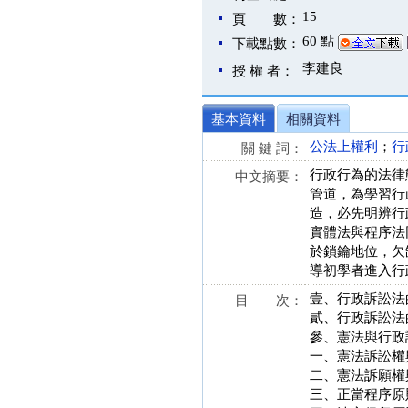
15
頁 數：
60 點
下載點數：
李建良
授 權 者：
基本資料
相關資料
公法上權利
；
行
關 鍵 詞：
行政行為的法律
中文摘要：
管道，為學習行
造，必先明辨行
實體法與程序法
於鎖鑰地位，欠
導初學者進入行
壹、行政訴訟法
目 次：
貳、行政訴訟法
參、憲法與行政
一、憲法訴訟權
二、憲法訴願權
三、正當程序原