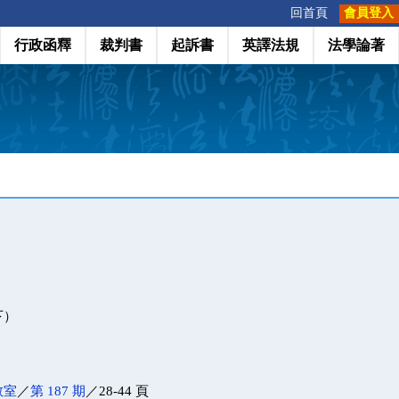
:::
回首頁
會員登入
行政函釋
裁判書
起訴書
英譯法規
法學論著
下）
教室
／
第 187 期
／28-44 頁