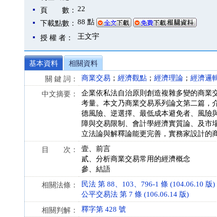
22
頁 數：
88 點
下載點數：
王文宇
授 權 者：
基本資料
相關資料
商業交易
；
經濟觀點
；
經濟理論
；
經濟邏
關 鍵 詞：
企業依私法自治原則創造複雜多變的商業
中文摘要：
考量。本文乃商業交易系列論文第二篇，
德風險、逆選擇、最低成本避免者、風險
障與交易限制、會計學經濟實質論、及市
立法論與解釋論能更完善，實務家設計的
壹、前言
目 次：
貳、分析商業交易常用的經濟概念
參、結語
民法 第 88、103、796-1 條 (104.06.10 版)
相關法條：
公平交易法 第 7 條 (106.06.14 版)
釋字第 428 號
相關判解：