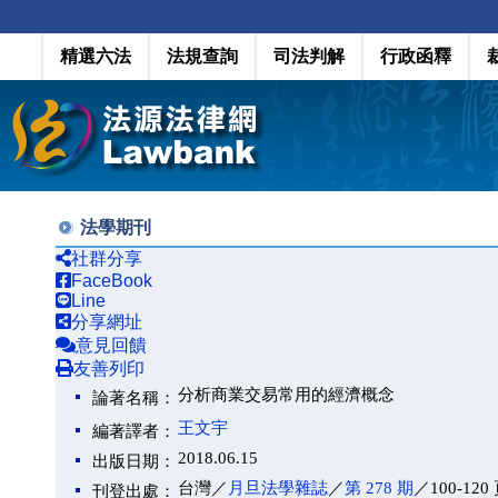
精選六法
法規查詢
司法判解
行政函釋
法學期刊
社群分享
FaceBook
Line
分享網址
意見回饋
友善列印
分析商業交易常用的經濟概念
論著名稱：
王文宇
編著譯者：
2018.06.15
出版日期：
台灣／
月旦法學雜誌
／
第 278 期
／100-120
刊登出處：