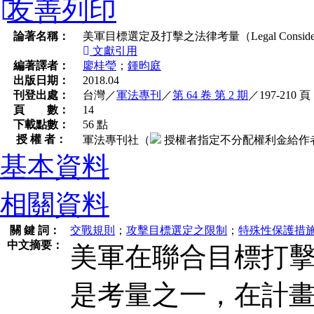
友善列印
論著名稱：
美軍目標選定及打擊之法律考量（Legal Considerations i
文獻引用
編著譯者：
廖桂瑩
；
鍾昀庭
出版日期：
2018.04
刊登出處：
台灣／
軍法專刊
／
第 64 卷 第 2 期
／197-210 頁
頁 數：
14
下載點數：
56 點
授 權 者：
軍法專刊社
（
授權者指定不分配權利金給作
基本資料
相關資料
關 鍵 詞：
交戰規則
；
攻擊目標選定之限制
；
特殊性保護措
中文摘要：
美軍在聯合目標打
是考量之一，在計