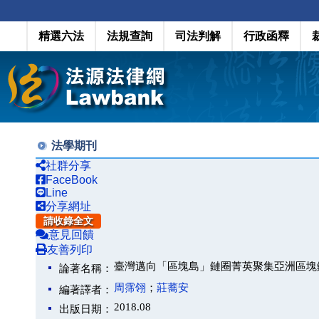
精選六法
法規查詢
司法判解
行政函釋
法學期刊
社群分享
FaceBook
Line
分享網址
請收錄全文
意見回饋
友善列印
臺灣邁向「區塊島」鏈圈菁英聚集亞洲區塊
論著名稱：
周霈翎
；
莊蕎安
編著譯者：
2018.08
出版日期：