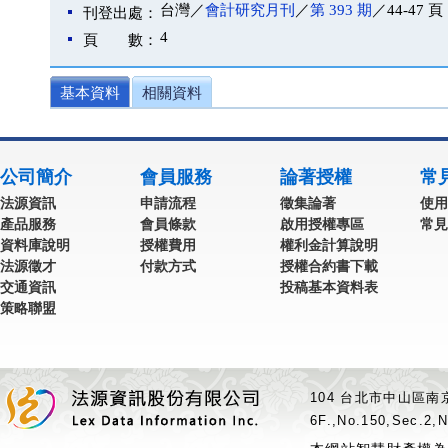
台灣／
會計研究月刊
／
第 393 期
／44-47 頁
刊登出處：
4
頁 數：
基本資料
相關資料
公司簡介
會員服務
論著授權
常
法源資訊
申請流程
徵集論著
使用
產品服務
會員條款
啟用授權專區
常見
資料庫說明
授權費用
權利金計算說明
法源徵才
付款方式
授權合約書下載
交通資訊
投稿基本資料表
策略聯盟
104 台北市中山區南京
6F.,No.150,Sec.2,N