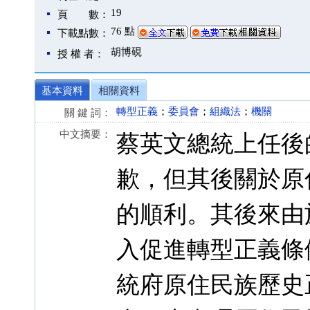
19
頁 數：
76 點
下載點數：
胡博硯
授 權 者：
基本資料
相關資料
轉型正義
；
委員會
；
組織法
；
機關
關 鍵 詞：
中文摘要：
蔡英文總統上任後
歉，但其後關於原
的順利。其後來由
入促進轉型正義條
統府原住民族歷史