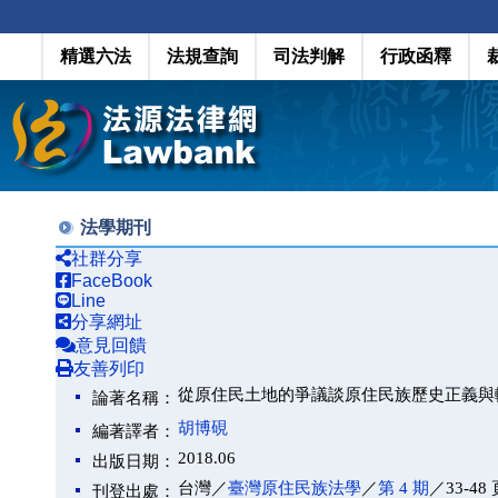
精選六法
法規查詢
司法判解
行政函釋
法學期刊
社群分享
FaceBook
Line
分享網址
意見回饋
友善列印
從原住民土地的爭議談原住民族歷史正義與
論著名稱：
胡博硯
編著譯者：
2018.06
出版日期：
台灣／
臺灣原住民族法學
／
第 4 期
／33-48
刊登出處：