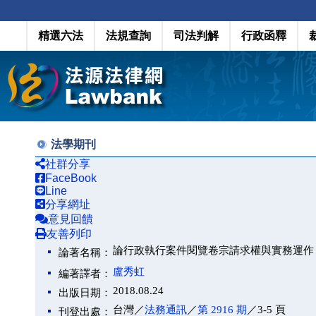
精選六法
法規查詢
司法判解
行政函釋
法學期刊
社群分享
FaceBook
Line
分享網址
意見回饋
友善列印
論行政執行案件閱覽卷宗請求權與實務運作
論著名稱：
盧秀虹
編著譯者：
2018.08.24
出版日期：
台灣／
法務通訊
／
第 2916 期
／3-5 頁
刊登出處：