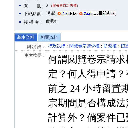
3
（授權者自訂售價）
頁 數：
18 點
下載點數：
盧秀虹
授 權 者：
基本資料
相關資料
行政執行
；
閱覽卷宗請求權
；
防禦權
；
留
關 鍵 詞：
中文摘要：
何謂閱覽卷宗請求
定？何人得申請？
前之 24 小時留
宗期間是否構成法定
計算外？倘案件已