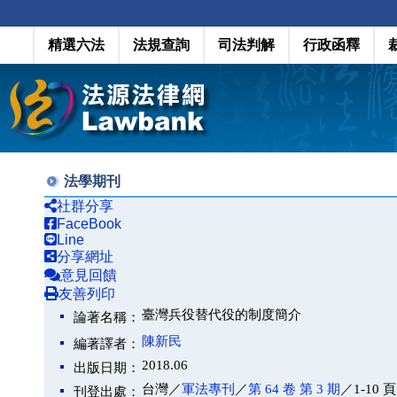
精選六法
法規查詢
司法判解
行政函釋
法學期刊
社群分享
FaceBook
Line
分享網址
意見回饋
友善列印
臺灣兵役替代役的制度簡介
論著名稱：
陳新民
編著譯者：
2018.06
出版日期：
台灣／
軍法專刊
／
第 64 卷 第 3 期
／1-10 頁
刊登出處：