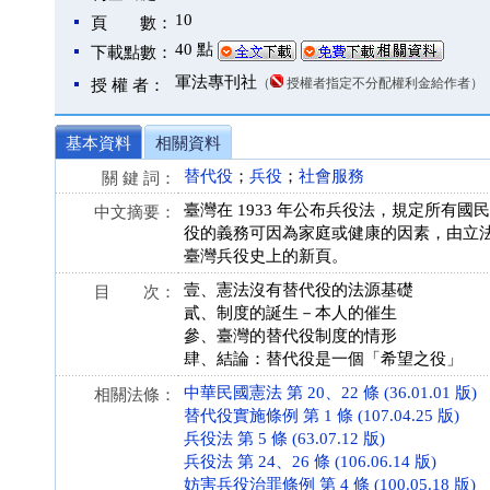
10
頁 數：
40 點
下載點數：
軍法專刊社
（
授權者指定不分配權利金給作者）
授 權 者：
基本資料
相關資料
替代役
；
兵役
；
社會服務
關 鍵 詞：
臺灣在 1933 年公布兵役法，規定所有國
中文摘要：
役的義務可因為家庭或健康的因素，由立法來決
臺灣兵役史上的新頁。
壹、憲法沒有替代役的法源基礎
目 次：
貳、制度的誕生－本人的催生
參、臺灣的替代役制度的情形
肆、結論：替代役是一個「希望之役」
中華民國憲法 第 20、22 條 (36.01.01 版)
相關法條：
替代役實施條例 第 1 條 (107.04.25 版)
兵役法 第 5 條 (63.07.12 版)
兵役法 第 24、26 條 (106.06.14 版)
妨害兵役治罪條例 第 4 條 (100.05.18 版)