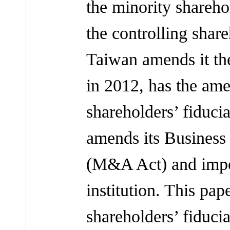
the minority sharehol
the controlling shar
Taiwan amends it the
in 2012, has the ame
shareholders’ fiduci
amends its Business
(M&A Act) and impor
institution. This pap
shareholders’ fiducia