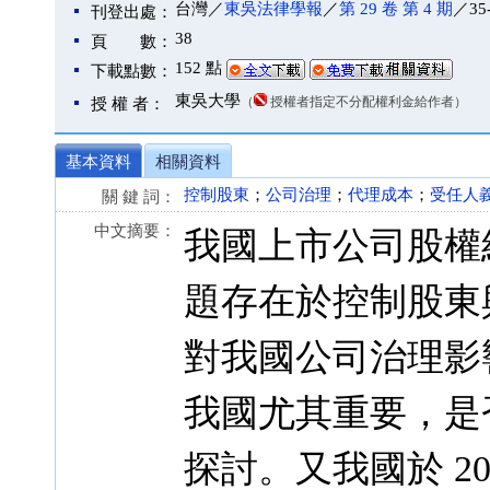
台灣／
東吳法律學報
／
第 29 卷 第 4 期
／35
刊登出處：
38
頁 數：
152 點
下載點數：
東吳大學
（
授權者指定不分配權利金給作者）
授 權 者：
基本資料
相關資料
控制股東
；
公司治理
；
代理成本
；
受任人
關 鍵 詞：
中文摘要：
我國上市公司股權
題存在於控制股東
對我國公司治理影
我國尤其重要，是
探討。又我國於 2