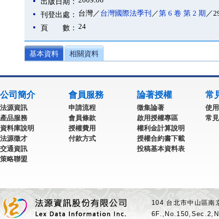
2009.06
出版日期：
台灣／
台灣國際法季刊
／
第 6 卷 第 2 期
／29
刊登出處：
24
頁 數：
基本資料
相關資料
公司簡介
會員服務
論著授權
常
法源資訊
申請流程
徵集論著
使用
產品服務
會員條款
啟用授權專區
常見
資料庫說明
授權費用
權利金計算說明
法源徵才
付款方式
授權合約書下載
交通資訊
投稿基本資料表
策略聯盟
104 台北市中山區南京
6F.,No.150,Sec.2,N