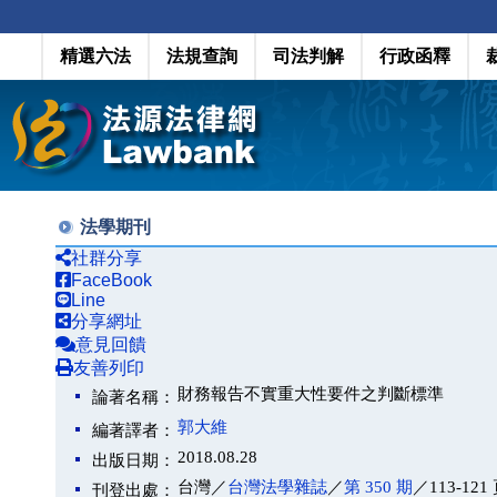
精選六法
法規查詢
司法判解
行政函釋
法學期刊
社群分享
FaceBook
Line
分享網址
意見回饋
友善列印
財務報告不實重大性要件之判斷標準
論著名稱：
郭大維
編著譯者：
2018.08.28
出版日期：
台灣／
台灣法學雜誌
／
第 350 期
／113-121
刊登出處：