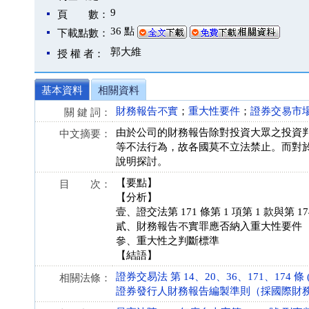
9
頁 數：
36 點
下載點數：
郭大維
授 權 者：
基本資料
相關資料
財務報告不實
；
重大性要件
；
證券交易市
關 鍵 詞：
由於公司的財務報告除對投資大眾之投資
中文摘要：
等不法行為，故各國莫不立法禁止。而對
說明探討。
【要點】
目 次：
【分析】
壹、證交法第 171 條第 1 項第 1 款與第 17
貳、財務報告不實罪應否納入重大性要件
參、重大性之判斷標準
【結語】
證券交易法 第 14、20、36、171、174 條 (10
相關法條：
證券發行人財務報告編製準則（採國際財務報導準則版