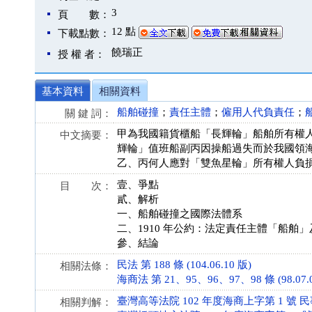
3
頁 數：
12 點
下載點數：
饒瑞正
授 權 者：
基本資料
相關資料
船舶碰撞
；
責任主體
；
僱用人代負責任
；
關 鍵 詞：
甲為我國籍貨櫃船「長輝輪」船舶所有權人與乙訂
中文摘要：
輝輪」值班船副丙因操船過失而於我國領
乙、丙何人應對「雙魚星輪」所有權人負
壹、爭點
目 次：
貳、解析
一、船舶碰撞之國際法體系
二、1910 年公約：法定責任主體「船舶
參、結論
民法 第 188 條 (104.06.10 版)
相關法條：
海商法 第 21、95、96、97、98 條 (98.07.0
臺灣高等法院 102 年度海商上字第 1 號 
相關判解：