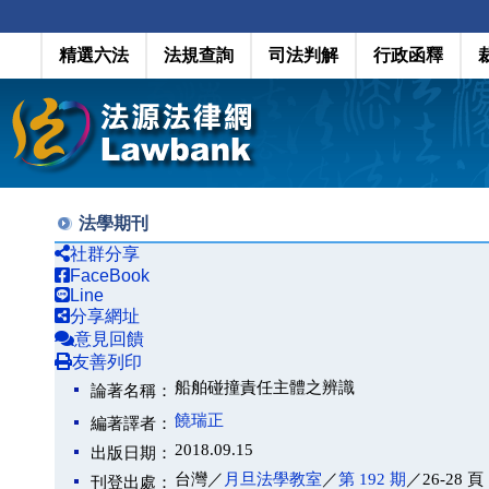
精選六法
法規查詢
司法判解
行政函釋
法學期刊
社群分享
FaceBook
Line
分享網址
意見回饋
友善列印
船舶碰撞責任主體之辨識
論著名稱：
饒瑞正
編著譯者：
2018.09.15
出版日期：
台灣／
月旦法學教室
／
第 192 期
／26-28 頁
刊登出處：