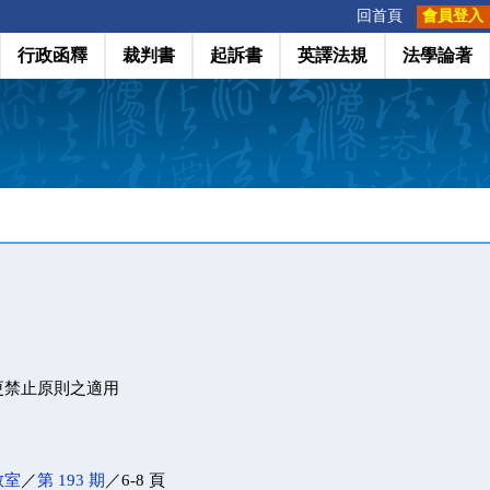
:::
回首頁
會員登入
行政函釋
裁判書
起訴書
英譯法規
法學論著
更禁止原則之適用
教室
／
第 193 期
／6-8 頁