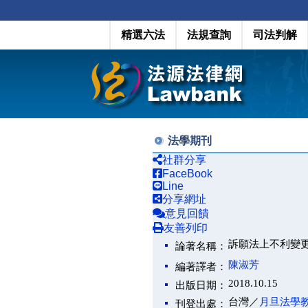
精選六法
法規查詢
司法判解
法學期刊
社群分享
FaceBook
Line
分享網址
意見回饋
友善列印
訴願法上不利變
論著名稱：
陳淑芳
編著譯者：
2018.10.15
出版日期：
台灣／
月旦法學
刊登出處：