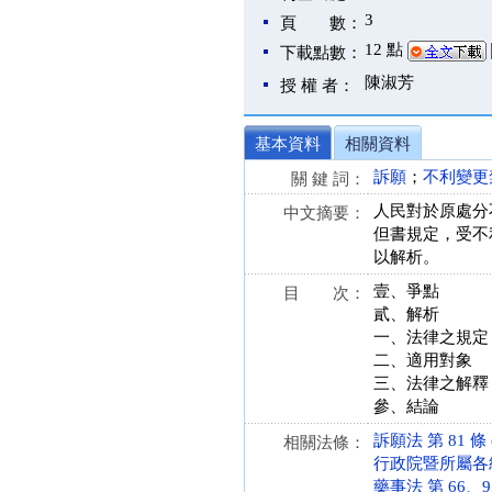
3
頁 數：
12 點
下載點數：
陳淑芳
授 權 者：
基本資料
相關資料
訴願
；
不利變更
關 鍵 詞：
人民對於原處分
中文摘要：
但書規定，受不
以解析。
壹、爭點
目 次：
貳、解析
一、法律之規定
二、適用對象
三、法律之解釋
參、結論
訴願法 第 81 條 (
相關法條：
行政院暨所屬各級行
藥事法 第 66、95 