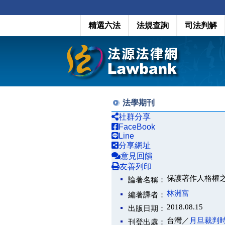
精選六法
法規查詢
司法判解
法學期刊
社群分享
FaceBook
Line
分享網址
意見回饋
友善列印
保護著作人格權之
論著名稱：
林洲富
編著譯者：
2018.08.15
出版日期：
台灣／
月旦裁判
刊登出處：