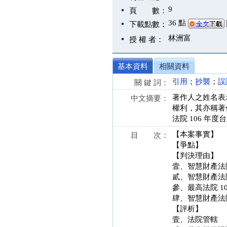
9
頁 數：
36 點
下載點數：
林洲富
授 權 者：
基本資料
相關資料
引用
；
抄襲
；
誤
關 鍵 詞：
著作人之姓名表
中文摘要：
權利，其亦稱著
法院 106 年度
【本案事實】
目 次：
【爭點】
【判決理由】
壹、智慧財產法院
貳、智慧財產法院
參、最高法院 10
肆、智慧財產法院
【評析】
壹、法院管轄