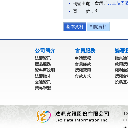
台灣／
月旦法學
刊登出處：
3
頁 數：
基本資料
相關資料
:::
公司簡介
會員服務
論著
法源資訊
申請流程
徵集論
產品服務
會員條款
啟用授
資料庫說明
授權費用
權利金
法源徵才
付款方式
授權合
交通資訊
投稿基
策略聯盟
1
6F