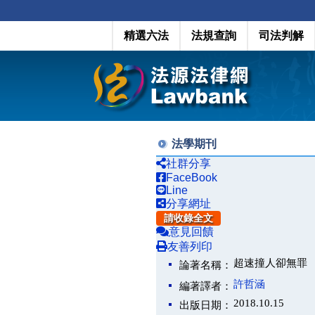
精選六法
法規查詢
司法判解
法學期刊
社群分享
FaceBook
Line
分享網址
請收錄全文
意見回饋
友善列印
超速撞人卻無罪
論著名稱：
許哲涵
編著譯者：
2018.10.15
出版日期：