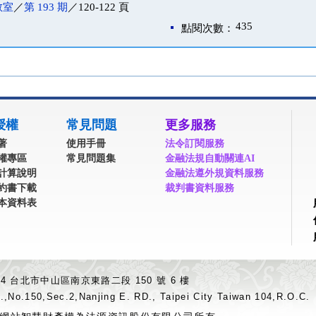
教室
／
第 193 期
／120-122 頁
435
點閱次數：
授權
常見問題
更多服務
著
使用手冊
法令訂閱服務
權專區
常見問題集
金融法規自動關連AI
計算說明
金融法遵外規資料服務
約書下載
裁判書資料服務
本資料表
04 台北市中山區南京東路二段 150 號 6 樓
.,No.150,Sec.2,Nanjing E. RD., Taipei City Taiwan 104,R.O.C.