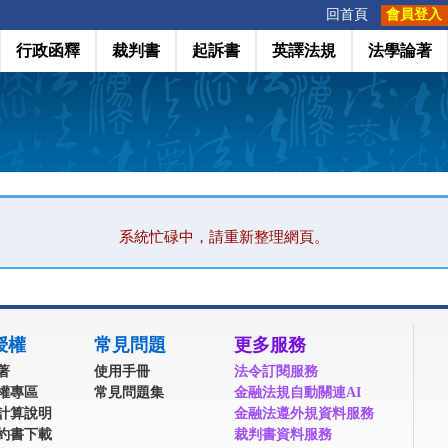
:::
回首頁
會員登入
行政函釋
裁判書
起訴書
英譯法規
法學論著
系統忙碌中，請重新整理網頁。
授權
常見問題
更多服務
著
使用手冊
法令訂閱服務
權專區
常見問題集
金融法規自動關連AI
計算說明
金融法遵外規資料服務
約書下載
裁判書資料服務