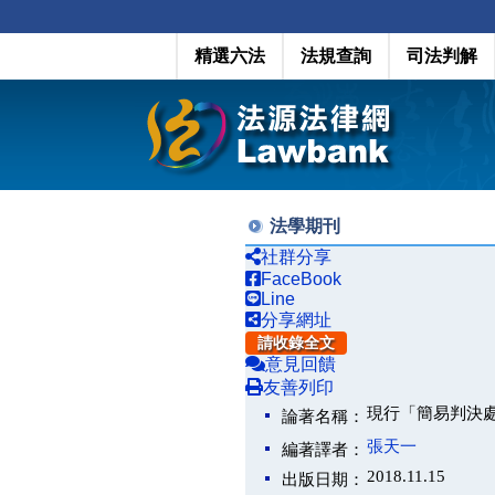
精選六法
法規查詢
司法判解
法學期刊
社群分享
FaceBook
Line
分享網址
請收錄全文
意見回饋
友善列印
現行「簡易判決
論著名稱：
張天一
編著譯者：
2018.11.15
出版日期：