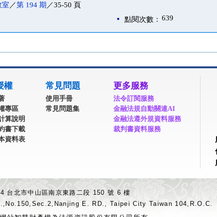
教室
／
第 194 期
／35-50 頁
639
點閱次數：
授權
常見問題
更多服務
著
使用手冊
法令訂閱服務
權專區
常見問題集
金融法規自動關連AI
計算說明
金融法遵外規資料服務
約書下載
裁判書資料服務
本資料表
04 台北市中山區南京東路二段 150 號 6 樓
.,No.150,Sec.2,Nanjing E. RD., Taipei City Taiwan 104,R.O.C.