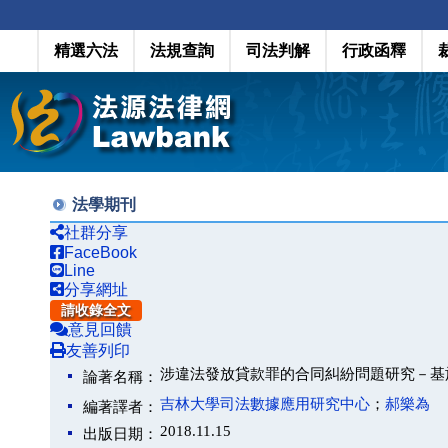
精選六法
法規查詢
司法判解
行政函釋
法學期刊
社群分享
FaceBook
Line
分享網址
請收錄全文
意見回饋
友善列印
涉違法發放貸款罪的合同糾紛問題研究－基於
論著名稱：
吉林大學司法數據應用研究中心
；
郝樂為
編著譯者：
2018.11.15
出版日期：