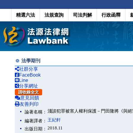
精選六法
法規查詢
司法判解
行政函釋
法學期刊
社群分享
FaceBook
Line
分享網址
請收錄全文
意見回饋
友善列印
淺談犯罪被害人權利保護－門田隆將《與絕
論著名稱：
王紀軒
編著譯者：
2018.11
出版日期：