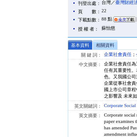
台灣／
臺灣財經
刊登出處：
22
頁 數：
88 點
下載點數：
蘇怡慈
授 權 者：
基本資料
相關資料
企業社會責任
；
關 鍵 詞：
企業社會責任為
中文摘要：
任有其重要性。
色。又我國公司
企業從事社會責
國上市公司章程
之影響及 未來
Corporate Social
英文關鍵詞：
Corporate social 
英文摘要：
paper examines th
has amended Parag
amendment influen