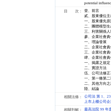
potential influen
壹、前言
目 次：
貳、股東優位主
一、股東優先原
二、團體模型生
三、利害關係人
參、企業社會責
一、理論發展
二、企業社會責
三、企業社會責
肆、企業社會責
一、揭露之規定
二、實證方法
伍、公司法修正
一、第一條第二
二、其他方向之
陸、結論
公司法 第 1、23 條
相關法條：
上市上櫃公司企業社會
最高法院 99 年
相關判解：