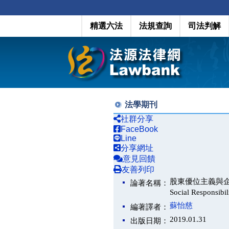
精選六法
法規查詢
司法判解
法學期刊
社群分享
FaceBook
Line
分享網址
意見回饋
友善列印
股東優位主義與企業社會責
論著名稱：
Social Responsibi
蘇怡慈
編著譯者：
2019.01.31
出版日期：