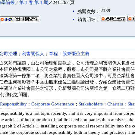
法學論叢
／
第 1 卷 第 1 期
／241-262 頁
2189
點閱次數：
銷售明細：
公司治理
；
利害關係人
；
章程
；
股東優位主義
近來熱門議題，由公司治理角度觀之，公司治理之利害關係人包含社
本研究檢視我國上市公司之章程，觀察上市公司是否將企業社會責任
法新增第一條第二項，將企業社會責任置入公司法中，可見企業社會
任產生何種影響？本文由股東優位主義理論出發，介紹企業社會責任
中關於企業社會責任之情形，分析我國公司法新增之第一條第二項對
如何強化之問題。
 Responsibility
；
Corporate Governance
；
Stakeholders
；
Charters
；
Sha
responsibility is a hot topic recently, and it is very important from cor
e articles of incorporation of public listed companies then analyzes th
raph 2 of Article 1, installing corporate social responsibility into the 
ce the corporate social responsibility both in theory and practice? This