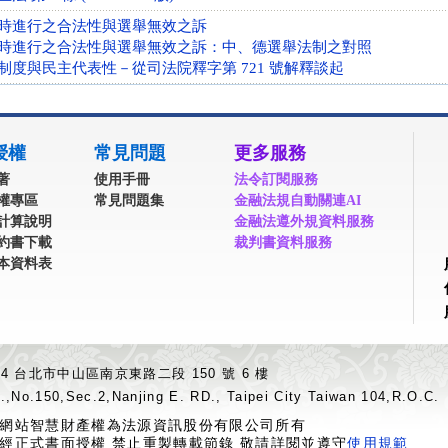
時進行之合法性與選舉無效之訴
時進行之合法性與選舉無效之訴：中、德選舉法制之對照
制度與民主代表性－從司法院釋字第 721 號解釋談起
授權
常見問題
更多服務
著
使用手冊
法令訂閱服務
權專區
常見問題集
金融法規自動關連AI
計算說明
金融法遵外規資料服務
約書下載
裁判書資料服務
本資料表
04 台北市中山區南京東路二段 150 號 6 樓
.,No.150,Sec.2,Nanjing E. RD., Taipei City Taiwan 104,R.O.C.
網站智慧財產權為法源資訊股份有限公司所有
經正式書面授權 禁止重製轉載節錄 敬請詳閱並遵守
使用規範