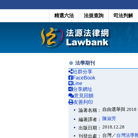
精選六法
法規查詢
司法判解
法學期刊
社群分享
FaceBook
Line
分享網址
意見回饋
友善列印
自由選舉與 201
論著名稱：
陳淑芳
編著譯者：
2018.12.28
出版日期：
台灣／
台灣法學
刊登出處：