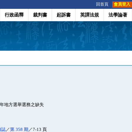
:::
回首頁
會員登入
行政函釋
裁判書
起訴書
英譯法規
法學論著
8 年地方選舉選務之缺失
雜誌
／
第 358 期
／7-13 頁