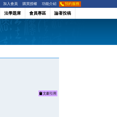
加入會員
購買授權
功能介紹
預約服務
法學題庫
會員專區
論著投稿
文獻引用