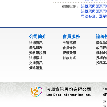
論投票與開票同
相關論著：
論投票與開票同
司法審查、選舉
:::
公司簡介
會員服務
論著
法源資訊
申請流程
徵集論
產品服務
會員條款
啟用授
資料庫說明
授權費用
權利金
法源徵才
付款方式
授權合
交通資訊
投稿基
策略聯盟
1
6F
本
未