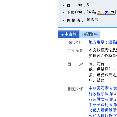
6
頁 數：
24 點
下載點數：
陳淑芳
授 權 者：
基本資料
相關資料
地方選舉
；
選務
關 鍵 詞：
本文欲從憲法及
中文摘要：
委員會之作為是
壹、前言
目 次：
貳、選舉原則－
參、選務缺失之
肆、結論
中華民國憲法 第 1、
相關法條：
行政程序法 第 4 條 
行政訴訟法 第 2、1
中華民國刑法 第 14
公職人員選舉罷免法 
公務人員行政中立法 第