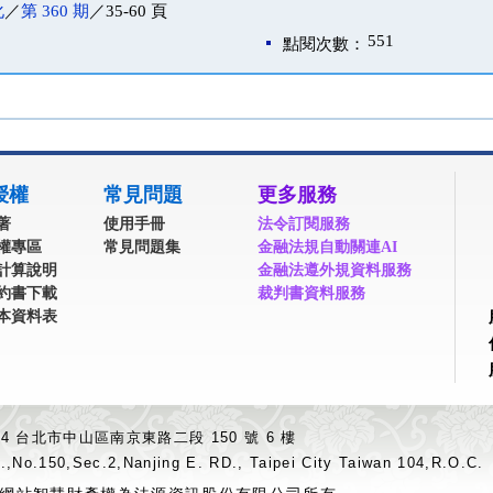
化
／
第 360 期
／35-60 頁
551
點閱次數：
授權
常見問題
更多服務
著
使用手冊
法令訂閱服務
權專區
常見問題集
金融法規自動關連AI
計算說明
金融法遵外規資料服務
約書下載
裁判書資料服務
本資料表
04 台北市中山區南京東路二段 150 號 6 樓
.,No.150,Sec.2,Nanjing E. RD., Taipei City Taiwan 104,R.O.C.