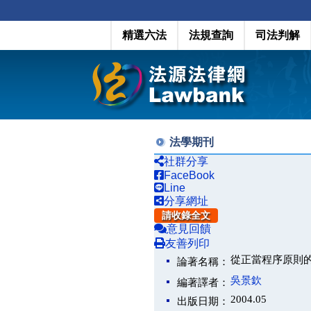
精選六法
法規查詢
司法判解
法學期刊
社群分享
FaceBook
Line
分享網址
請收錄全文
意見回饋
友善列印
從正當程序原則
論著名稱：
吳景欽
編著譯者：
2004.05
出版日期：