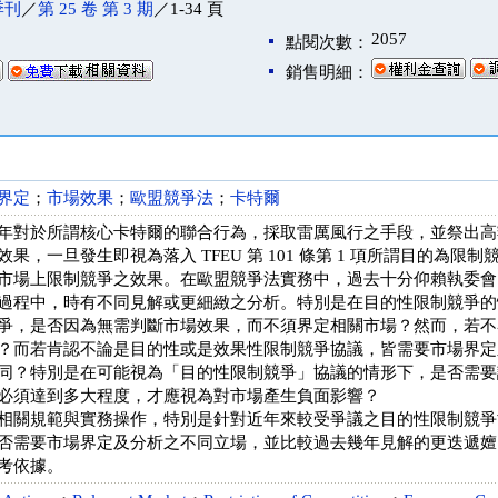
季刊
／
第 25 卷 第 3 期
／1-34 頁
2057
點閱次數：
銷售明細：
界定
；
市場效果
；
歐盟競爭法
；
卡特爾
年對於所謂核心卡特爾的聯合行為，採取雷厲風行之手段，並祭出高
果，一旦發生即視為落入 TFEU 第 101 條第 1 項所謂目的為
市場上限制競爭之效果。在歐盟競爭法實務中，過去十分仰賴執委會
過程中，時有不同見解或更細緻之分析。特別是在目的性限制競爭的
爭，是否因為無需判斷市場效果，而不須界定相關市場？然而，若不
？而若肯認不論是目的性或是效果性限制競爭協議，皆需要市場界定
同？特別是在可能視為「目的性限制競爭」協議的情形下，是否需要
必須達到多大程度，才應視為對市場產生負面影響？
相關規範與實務操作，特別是針對近年來較受爭議之目的性限制競爭
否需要市場界定及分析之不同立場，並比較過去幾年見解的更迭遞嬗
考依據。