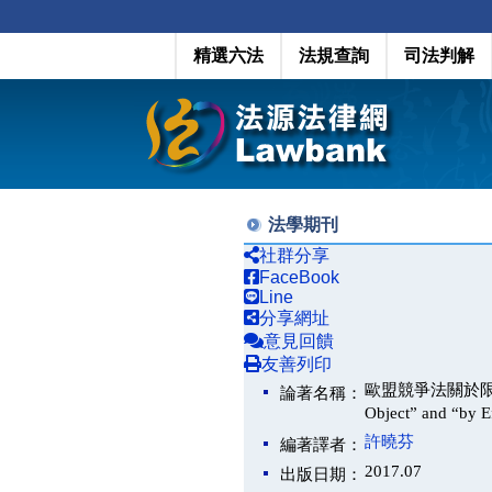
精選六法
法規查詢
司法判解
法學期刊
社群分享
FaceBook
Line
分享網址
意見回饋
友善列印
歐盟競爭法關於限制競
論著名稱：
Object” and “by E
許曉芬
編著譯者：
2017.07
出版日期：