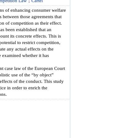
mpetition Law
；
Cartel
eans of enhancing consumer welfare
hes between those agreements that
on of competition as their effect.
as been established that an
ount its concrete effects. This is
otential to restrict competition,
ate any actual effects on the
be examined whether it has
ent case law of the European Court
istic use of the “by object”
effects of the conduct. This study
ce in order to enrich the
ons.