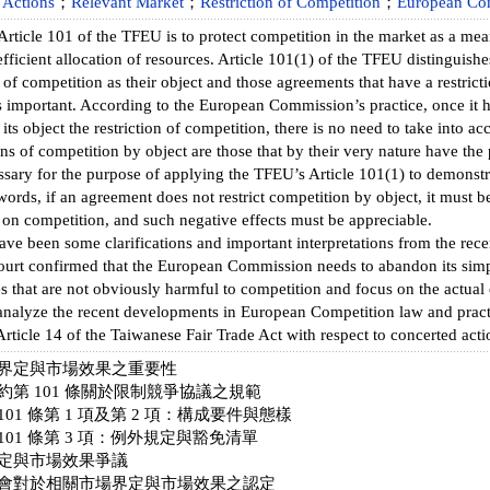
 Actions
；
Relevant Market
；
Restriction of Competition
；
European Co
 Article 101 of the TFEU is to protect competition in the market as a m
fficient allocation of resources. Article 101(1) of the TFEU distinguis
n of competition as their object and those agreements that have a restricti
is important. According to the European Commission’s practice, once it h
ts object the restriction of competition, there is no need to take into acc
ons of competition by object are those that by their very nature have the p
essary for the purpose of applying the TFEU’s Article 101(1) to demonstr
words, if an agreement does not restrict competition by object, it must 
ts on competition, and such negative effects must be appreciable.
ve been some clarifications and important interpretations from the rec
ourt confirmed that the European Commission needs to abandon its simpl
ses that are not obviously harmful to competition and focus on the actual 
analyze the recent developments in European Competition law and practi
 Article 14 of the Taiwanese Fair Trade Act with respect to concerted acti
界定與市場效果之重要性
第 101 條關於限制競爭協議之規範
 101 條第 1 項及第 2 項：構成要件與態樣
 101 條第 3 項：例外規定與豁免清單
定與市場效果爭議
會對於相關市場界定與市場效果之認定