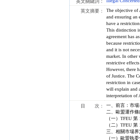
Illegal Concerted
英文關鍵詞：
The objective of
英文摘要：
and ensuring an e
have a restrictio
This distinction 
agreement has as i
because restricti
and it is not nec
market. In other 
restrictive effec
However, there ha
of Justice. The C
restriction in ca
will explain and 
interpretation of
一、前言：市場
目 次：
二、歐盟運作條約
（一）TFEU 第
（二）TFEU 第
三、相關市場界
（一）歐盟執委