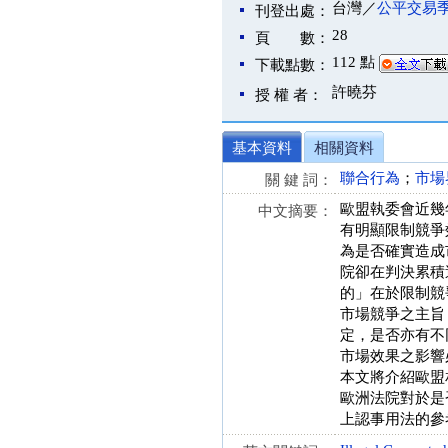
台灣／
公平交易
刊登出處：
28
頁 數：
112 點
下載點數：
許曉芬
授 權 者：
基本資料
相關資料
聯合行為
；
市場
關 鍵 詞：
歐盟執委會近幾
中文摘要：
有明顯限制競爭效
為是否確實造成
院卻在判決累積
的」在於限制競
市場競爭之主旨
定，是否亦有不
市場效果之影響
本文將介紹歐盟
歐洲法院對於是
上認事用法的參