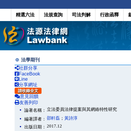
精選六法
法規查詢
司法判解
行政函釋
法學期刊
社群分享
FaceBook
Line
分享網址
請收錄全文
意見回饋
友善列印
立法委員法律提案與其網絡特性研究
論著名稱：
邵軒磊
；
黃詩淳
編著譯者：
2017.12
出版日期：