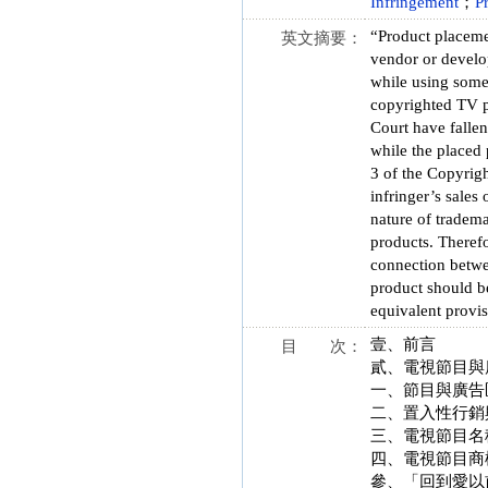
Infringement
；
P
“Product placeme
英文摘要：
vendor or develo
while using some 
copyrighted TV p
Court have falle
while the placed
3 of the Copyrigh
infringer’s sales
nature of tradema
products. Therefo
connection betwe
product should b
equivalent provis
壹、前言
目 次：
貳、電視節目與
一、節目與廣告
二、置入性行銷
三、電視節目名
四、電視節目商
參、「回到愛以