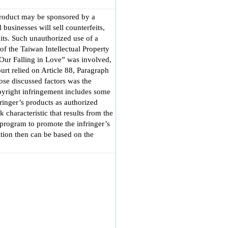
product may be sponsored by a
usinesses will sell counterfeits,
its. Such unauthorized use of a
f the Taiwan Intellectual Property
 Our Falling in Love” was involved,
rt relied on Article 88, Paragraph
ose discussed factors was the
copyright infringement includes some
ringer’s products as authorized
characteristic that results from the
program to promote the infringer’s
tion then can be based on the