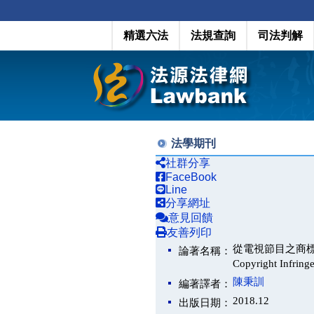
精選六法
法規查詢
司法判解
法學期刊
社群分享
FaceBook
Line
分享網址
意見回饋
友善列印
從電視節目之商標性質論其
論著名稱：
Copyright Infrin
陳秉訓
編著譯者：
2018.12
出版日期：