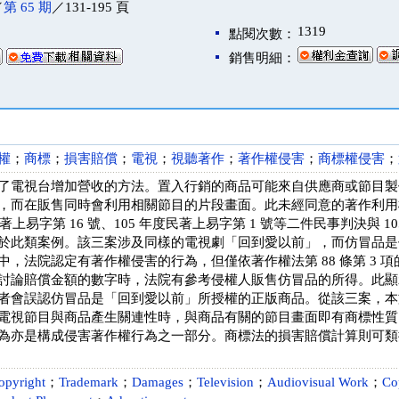
／
第 65 期
／131-195 頁
1319
點閱次數：
銷售明細：
權
；
商標
；
損害賠償
；
電視
；
視聽著作
；
著作權侵害
；
商標權侵害
；
了電視台增加營收的方法。置入行銷的商品可能來自供應商或節目製
，而在販售同時會利用相關節目的片段畫面。此未經同意的著作利用
民著上易字第 16 號、105 年度民著上易字第 1 號等二件民事判決與 1
於此類案例。該三案涉及同樣的電視劇「回到愛以前」，而仿冒品是
中，法院認定有著作權侵害的行為，但僅依著作權法第 88 條第 3 
討論賠償金額的數字時，法院有參考侵權人販售仿冒品的所得。此顯
者會誤認仿冒品是「回到愛以前」所授權的正版商品。從該三案，本
電視節目與商品產生關連性時，與商品有關的節目畫面即有商標性質
為亦是構成侵害著作權行為之一部分。商標法的損害賠償計算則可類
opyright
；
Trademark
；
Damages
；
Television
；
Audiovisual Work
；
Co