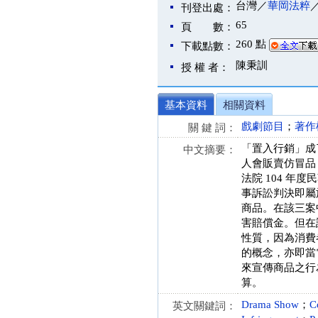
台灣／
華岡法粹
刊登出處：
65
頁 數：
260 點
下載點數：
陳秉訓
授 權 者：
基本資料
相關資料
戲劇節目
；
著作
關 鍵 詞：
「置入行銷」成
中文摘要：
人會販賣仿冒品
法院 104 年度
事訴訟判決即屬
商品。在該三案
害賠償金。但在
性質，因為消費
的概念，亦即當
來宣傳商品之行
算。
Drama Show
；
C
英文關鍵詞：