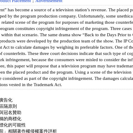
roduct Placement
；
Advertisement
nt” has become a source of a television station’s revenue. The placed 
ped by the program production company. Unfortunately, some unethical b
related scene of the program for purposes of marketing those counterfe
rogram constitutes copyright infringement of the program. Three cases o
n within that scenario. The same drama show “Back to the Days Prior to
 products were developed by the production team of the show. The IP Cou
t Act to calculate damages by weighing its preferable factors. One of th
 of counterfeits. These three court decisions indicate that such type of 
rk infringement, because the consumers were misled to consider the inf
re, this paper will propose that a television program may have trademark 
en the placed product and the program. Using a scene of the television 
e considered as part of the copyright infringement. The damages calcula
ions vested in the Trademark Act.
廣告化
區隔原則
與冠名贊助
稱的商標化
標化的可能性
前」相關著作權侵權案件評析