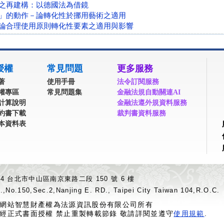
之再建構：以德國法為借鏡
」的動作－論轉化性於挪用藝術之適用
論合理使用原則轉化性要素之適用與影響
授權
常見問題
更多服務
著
使用手冊
法令訂閱服務
權專區
常見問題集
金融法規自動關連AI
計算說明
金融法遵外規資料服務
約書下載
裁判書資料服務
本資料表
04 台北市中山區南京東路二段 150 號 6 樓
.,No.150,Sec.2,Nanjing E. RD., Taipei City Taiwan 104,R.O.C.
網站智慧財產權為法源資訊股份有限公司所有
經正式書面授權 禁止重製轉載節錄 敬請詳閱並遵守
使用規範
.