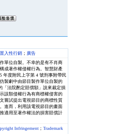
置入性行銷
；
廣告
作單位自製。不幸的是有不肖商
構成著作權侵權行為。智慧財產
05 年度附民上字第 4 號刑事附帶民
仿製劇中由節目製作單位自製的
項的「法院酌定賠償額」說來裁定損
示該類侵權行為有商標權侵害的
文嘗試提出電視節目的商標性質
。進而，利用該電視節目的畫面
推適用至著作權法的損害賠償計
pyright Infringement
；
Trademark