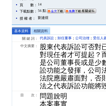
14
頁 數：
56 點
下載點數：
劉連煜
授 權 者：
基本資料
相關資料
代表訴訟
；
卸任董事
；
公司治理
；
受任人
關 鍵 詞：
股東代表訴訟可否對
中文摘要：
對現任者才可提起？
是公司董事長或是少
訟功能之發揮，公司
法院應嚴肅面對，否
法之代表訴訟功能將
問題說明
目 次：
本案事實