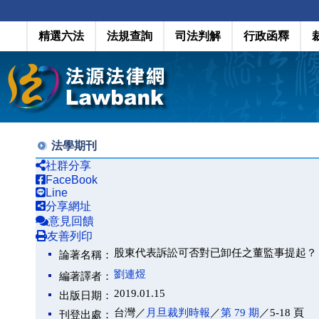
精選六法
法規查詢
司法判解
行政函釋
法學期刊
社群分享
FaceBook
Line
分享網址
意見回饋
友善列印
股東代表訴訟可否對已卸任之董監事提起？－最高
論著名稱：
劉連煜
編著譯者：
2019.01.15
出版日期：
台灣／
月旦裁判時報
／
第 79 期
／5-18 頁
刊登出處：