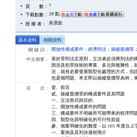
7
頁 數：
28 點
下載點數：
吳景欽
授 權 者：
基本資料
相關資料
開放性構成要件
；
經濟刑法
；
操縱股價罪
關 鍵 詞：
基於罪刑法定原則，立法者必須將刑法的
中文摘要：
因涉及犯罪技術的專業、多元與複雜性，
況，就有必要發展類型化處理的方式，但
也是個問題。本文即以操縱股價罪為例，
壹、前言
目 次：
貳、操縱股價罪的構成要件及其問題
一、立法形式與目的
二、開放性構成要件的問題
三、構成要件不明確所可能帶來的程序問
四、類型化與明確化的可行性前提
參、個案明確化的難度－以 105 年度台上字
一、案例及其判決過程簡介