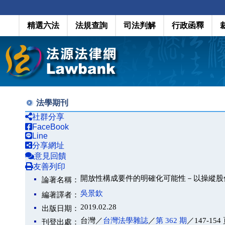
精選六法
法規查詢
司法判解
行政函釋
法學期刊
社群分享
FaceBook
Line
分享網址
意見回饋
友善列印
開放性構成要件的明確化可能性－以操縱股
論著名稱：
吳景欽
編著譯者：
2019.02.28
出版日期：
台灣／
台灣法學雜誌
／
第 362 期
／147-154
刊登出處：