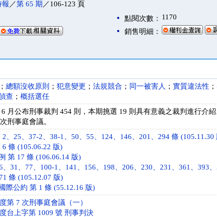
時報
／
第 65 期
／106-123 頁
1170
點閱次數：
銷售明細：
；
總額沒收原則
；
犯意變更
；
法規競合
；
同一被害人
；
實質違法性
；
偵查
；
概括選任
 年 6 月公布刑事裁判 454 則，本期挑選 19 則具有意義之裁判進
 7 次刑事庭會議。
25、37-2、38-1、50、55、124、146、201、294 條 (105.11.30 
條 (105.06.22 版)
17 條 (106.06.14 版)
31、77、100-1、141、156、198、206、230、231、361、393、394、
條 (105.12.07 版)
約 第 1 條 (55.12.16 版)
年度第 7 次刑事庭會議（一）
年度台上字第 1009 號 刑事判決