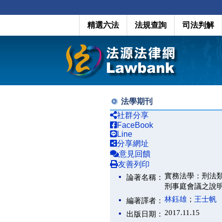
精選六法
法規查詢
司法判解
法學期刊
社群分享
FaceBook
Line
分享網址
意見回饋
友善列印
實務法學：刑法類（
論著名稱：
刑事庭會議之說
林鈺雄
；
王士帆
編著譯者：
2017.11.15
出版日期：