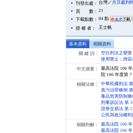
台灣／
月旦裁判
刊登出處：
21
頁 數：
84 點
下載點數：
王士帆
授 權 者：
基本資料
相關資料
空白刑法之變更
關 鍵 詞：
使用禁止
；
跨區
最高法院 106
中文摘要：
院 106 年度第
中華民國刑法 第 2、
相關法條：
貪污治罪條例 第 6 
毒品危害防制條例 第 
刑事訴訟法 第 16、
證券交易法 第 171 
公民與政治權利國際公
最高法院 106 
相關判解：
最高法院 106 