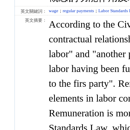
wage
；
regular payments
；
Labor Standards
英文關鍵詞：
英文摘要：
According to the Ci
contractual relation
labor" and "another 
labor having been fu
to the firs party". R
elements in labor con
Remuneration is mor
Standards Law, whic