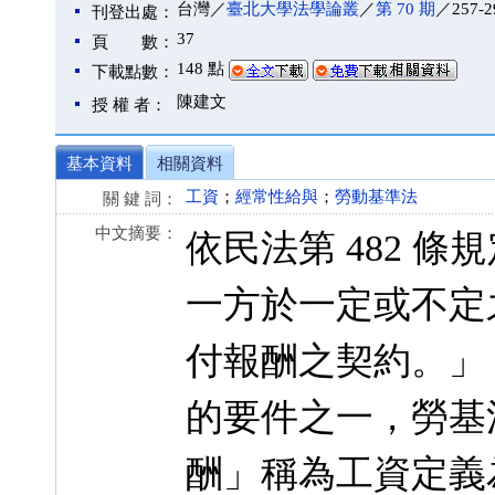
台灣／
臺北大學法學論叢
／
第 70 期
／257-2
刊登出處：
37
頁 數：
148 點
下載點數：
陳建文
授 權 者：
基本資料
相關資料
工資
；
經常性給與
；
勞動基準法
關 鍵 詞：
中文摘要：
依民法第 482 
一方於一定或不定
付報酬之契約。」
的要件之一，勞基法
酬」稱為工資定義