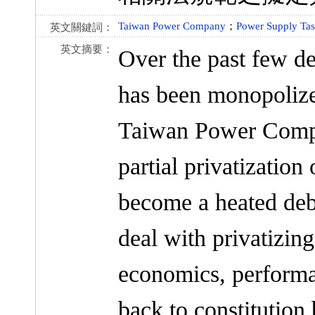
Taiwan Power Company
；
Power Supply Tas
英文關鍵詞：
英文摘要：
Over the past few d
has been monopolize
Taiwan Power Compan
partial privatizati
become a heated deba
deal with privatizin
economics, perform
back to constitution 