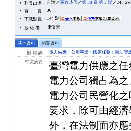
台灣／
憲政時代
／
第 38 卷 第 2 期
／245-29
刊登出處：
36
頁 數：
144 點
下載點數：
陳信安
授 權 者：
基本資料
相關資料
電力供應
；
公用事業
；
國家任務
；
憲法變
關 鍵 詞：
中文摘要：
臺灣電力供應之任
電力公司獨占為之
電力公司民營化之
要求，除可由經濟
外，在法制面亦應