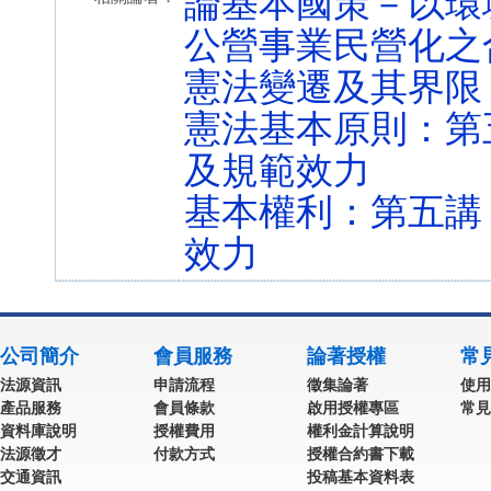
論基本國策－以環
公營事業民營化之
憲法變遷及其界限
憲法基本原則：第
及規範效力
基本權利：第五講
效力
公司簡介
會員服務
論著授權
常
法源資訊
申請流程
徵集論著
使用
產品服務
會員條款
啟用授權專區
常見
資料庫說明
授權費用
權利金計算說明
法源徵才
付款方式
授權合約書下載
交通資訊
投稿基本資料表