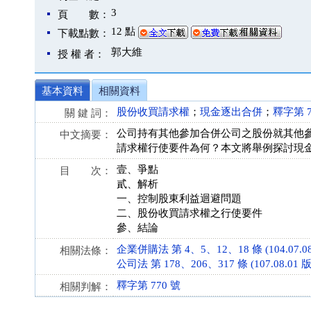
3
頁 數：
12 點
下載點數：
郭大維
授 權 者：
基本資料
相關資料
股份收買請求權
；
現金逐出合併
；
釋字第 
關 鍵 詞：
公司持有其他參加合併公司之股份就其他
中文摘要：
請求權行使要件為何？本文將舉例探討現
壹、爭點
目 次：
貳、解析
一、控制股東利益迴避問題
二、股份收買請求權之行使要件
參、結論
企業併購法 第 4、5、12、18 條 (104.07.08
相關法條：
公司法 第 178、206、317 條 (107.08.01 版
釋字第 770 號
相關判解：