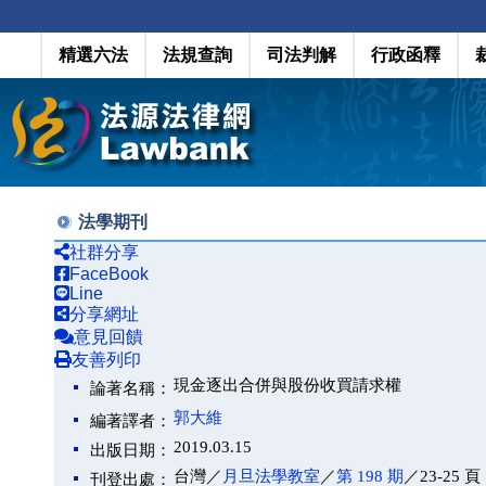
精選六法
法規查詢
司法判解
行政函釋
法學期刊
社群分享
FaceBook
Line
分享網址
意見回饋
友善列印
現金逐出合併與股份收買請求權
論著名稱：
郭大維
編著譯者：
2019.03.15
出版日期：
台灣／
月旦法學教室
／
第 198 期
／23-25 頁
刊登出處：