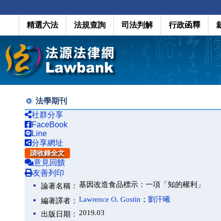
精選六法
法規查詢
司法判解
行政函釋
法學期刊
社群分享
FaceBook
Line
分享網址
請收錄全文
意見回饋
友善列印
基因改造食品標示：一項「知的權利」
論著名稱：
Lawrence O. Gostin
；
劉汗曦
編著譯者：
2019.03
出版日期：