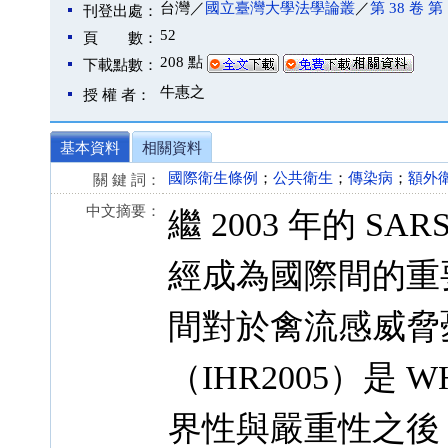
台灣／
國立臺灣大學法學論叢
／
第 38 卷 第 
刊登出處：
52
頁 數：
208 點
下載點數：
牛惠之
授 權 者：
基本資料
相關資料
國際衛生條例
；
公共衛生
；
傳染病
；
額外
關 鍵 詞：
中文摘要：
繼 2003 年的 
經成為國際間的重
間對於禽流感威脅
（IHR2005）是
界性與嚴重性之後