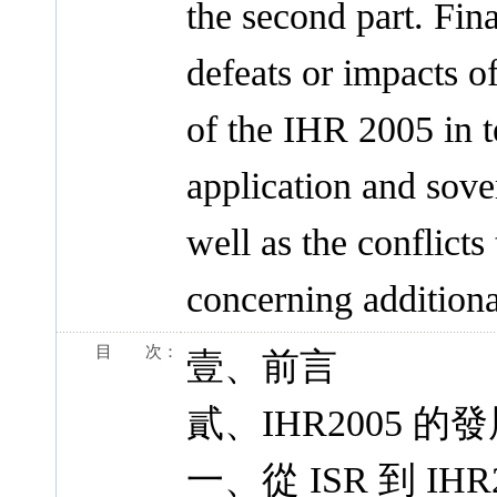
the second part. Fina
defeats or impacts o
of the IHR 2005 in 
application and sover
well as the conflicts
concerning additiona
目 次：
壹、前言
貳、IHR2005 的
一、從 ISR 到 IHR