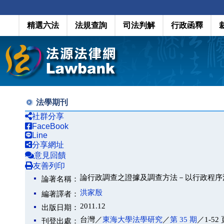
精選六法
法規查詢
司法判解
行政函釋
法學期刊
社群分享
FaceBook
Line
分享網址
意見回饋
友善列印
論行政調查之證據及調查方法－以行政程序
論著名稱：
洪家殷
編著譯者：
2011.12
出版日期：
台灣／
東海大學法學研究
／
第 35 期
／1-52 
刊登出處：