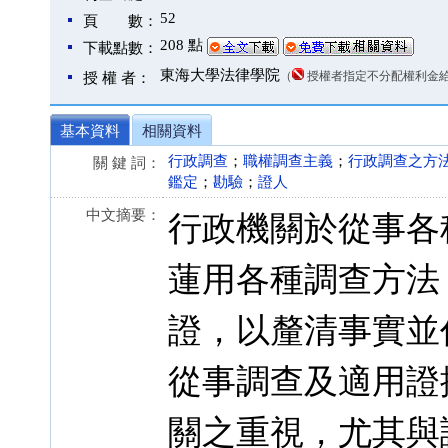
52
頁 數：
208 點
下載點數：
東海大學法律學院
（
授權者指定不分配權利金
授 權 者：
基本資料
相關資料
行政調查
；
職權調查主義
；
行政調查之方
關 鍵 詞：
鑑定
；
勘驗
；
證人
中文摘要：
行政機關於從事各
蓮用各種調查方法
證，以釐清事實並
從事調查及適用證
關之重視，尤其與