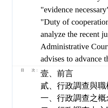
"evidence necessary"
"Duty of cooperation
analyze the recent 
Administrative Cour
advises to advance t
目 次：
壹、前言
貳、行政調查與職
一、行政調查之概