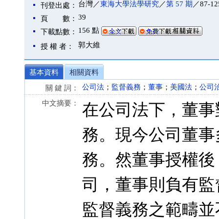
台灣／
東海大學法學研究
／
第 57 期
／87-12
刊登出處：
39
頁 數：
156 點
下載點數：
郭大維
授 權 者：
基本資料
相關資料
公司法
；
監督義務
；
董事
；
美國法
；
公司
關 鍵 詞：
中文摘要：
在公司法下，董事
務。現今公司董事
務。然董事授權後
司，董事則負有監
監督義務之範疇並