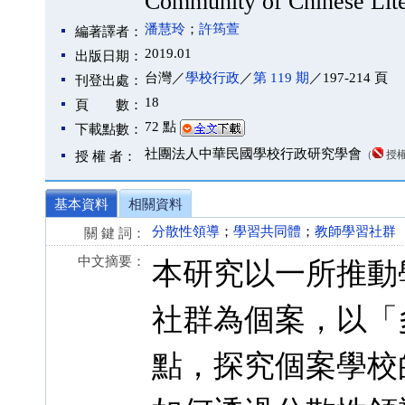
Community of Chinese Lite
潘慧玲
；
許筠萱
編著譯者：
2019.01
出版日期：
台灣／
學校行政
／
第 119 期
／197-214 頁
刊登出處：
18
頁 數：
72 點
下載點數：
社團法人中華民國學校行政研究學會
（
授
授 權 者：
基本資料
相關資料
分散性領導
；
學習共同體
；
教師學習社群
關 鍵 詞：
中文摘要：
本研究以一所推動
社群為個案，以「多個
點，探究個案學校