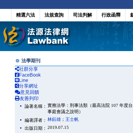
精選六法
法規查詢
司法判解
行政函釋
法學期刊
社群分享
FaceBook
Line
分享網址
意見回饋
友善列印
實務法學：刑事法類（最高法院 107 年度台上字
論著名稱：
事庭會議之說明）
林鈺雄
；
王士帆
編著譯者：
2019.07.15
出版日期：