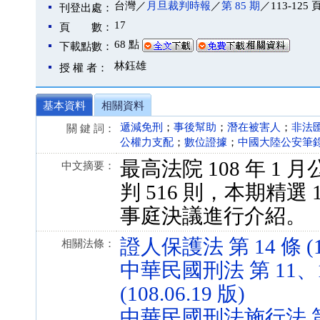
台灣／
月旦裁判時報
／
第 85 期
／113-125 
刊登出處：
17
頁 數：
68 點
下載點數：
林鈺雄
授 權 者：
基本資料
相關資料
遞減免刑
；
事後幫助
；
潛在被害人
；
非法
關 鍵 詞：
公權力支配
；
數位證據
；
中國大陸公安筆
最高法院 108 年 1 
中文摘要：
判 516 則，本期精選 
事庭決議進行介紹。
證人保護法 第 14 條 (10
相關法條：
中華民國刑法 第 11、14
(108.06.19 版)
中華民國刑法施行法 第 10-